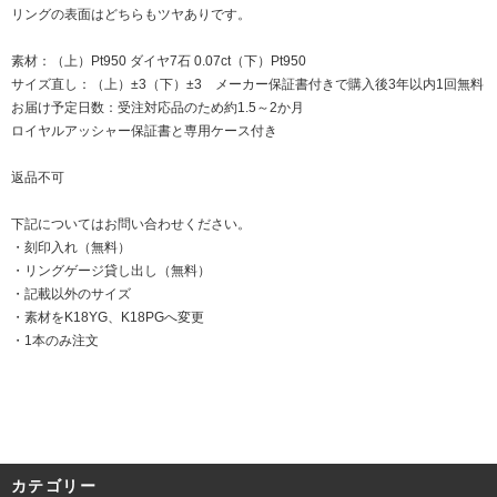
リングの表面はどちらもツヤありです。
素材：（上）Pt950 ダイヤ7石 0.07ct（下）Pt950
サイズ直し：（上）±3（下）±3 メーカー保証書付きで購入後3年以内1回無料
お届け予定日数：受注対応品のため約1.5～2か月
ロイヤルアッシャー保証書と専用ケース付き
返品不可
下記についてはお問い合わせください。
・刻印入れ（無料）
・リングゲージ貸し出し（無料）
・記載以外のサイズ
・素材をK18YG、K18PGへ変更
・1本のみ注文
カテゴリー