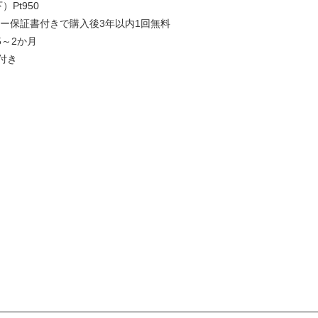
）Pt950
カー保証書付きで購入後3年以内1回無料
5～2か月
付き