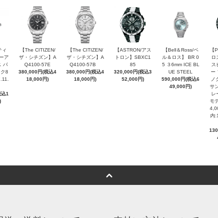
ティ
【The CITIZEN/
【The CITIZEN/
【ASTRON/アス
【Bell＆Ross/ベ
【P
ピーア
ザ・シチズン】A
ザ・シチズン】A
トロン】SBXC1
ル＆ロス】 BR 0
ロ
 パ
Q4100-57E
Q4100-57B
85
5 ３6mm ICE BL
ス
ク8
380,000円(税込4
380,000円(税込4
320,000円(税込3
UE STEEL
ー
.11.
18,000円)
18,000円)
52,000円)
590,000円(税込6
ノ
49,000円)
サン
税込1
レ
)
モデ
4,
内:
13