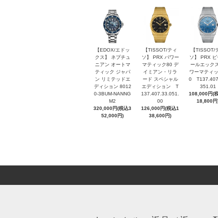
【EDOX/エドッ
【TISSOT/ティ
【TISSOT/
クス】 ネプチュ
ソ】 PRX パワー
ソ】 PRX 
ニアン オートマ
マティック80 デ
ールエックス
ティック ジャパ
イミアン・リラ
ワーマティッ
ン リミテッドエ
ード スペシャル
0 T137.407
ディション 8012
エディション T
351.01
0-3BUM-NANNG
137.407.33.051.
108,000円(
M2
00
18,800円
320,000円(税込3
126,000円(税込1
52,000円)
38,600円)