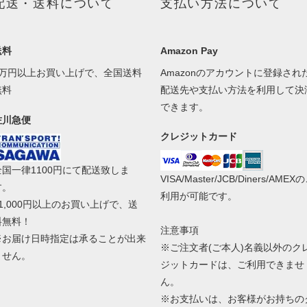
配送・送料について
支払い方法について
送料
Amazon Pay
1万円以上お買い上げで、全国送料
Amazonのアカウントに登録され
無料
配送先や支払い方法を利用して決
できます。
佐川急便
クレジットカード
全国一律1100円にて配送致しま
VISA/Master/JCB/Diners/AMEX
す。
利用が可能です。
11,000円以上のお買い上げで、送
料無料！
注意事項
※お届け日時指定は承ることが出来
※ご注文者(ご本人)名義以外のク
ません。
ジットカードは、ご利用できませ
ん。
※お支払いは、お客様がお持ちの