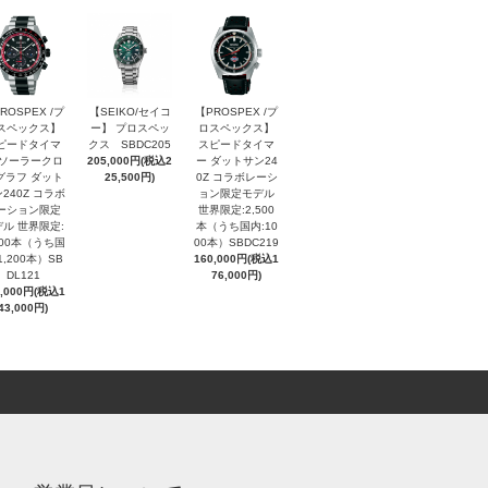
ROSPEX /プ
【SEIKO/セイコ
【PROSPEX /プ
スペックス】
ー】 プロスペッ
ロスペックス】
ピードタイマ
クス SBDC205
スピードタイマ
 ソーラークロ
205,000円(税込2
ー ダットサン24
グラフ ダット
25,500円)
0Z コラボレーシ
240Z コラボ
ョン限定モデル
ーション限定
世界限定:2,500
ル 世界限定:
本（うち国内:10
000本（うち国
00本）SBDC219
1,200本）SB
160,000円(税込1
DL121
76,000円)
0,000円(税込1
43,000円)