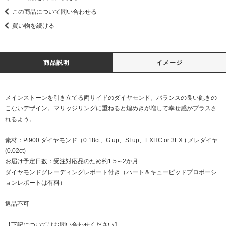
この商品について問い合わせる
買い物を続ける
商品説明
イメージ
メインストーンを引き立てる両サイドのダイヤモンド。バランスの良い飽きの
こないデザイン。マリッジリングに重ねると煌めきが増して幸せ感がプラスさ
れるよう。
素材：Pt900 ダイヤモンド（0.18ct、G up、SI up、EXHC or 3EX ) メレダイヤ
(0.02ct)
お届け予定日数：受注対応品のため約1.5～2か月
ダイヤモンドグレーディングレポート付き（ハート＆キューピッドプロポーシ
ョンレポートは有料）
返品不可
【下記についてはお問い合わせください】