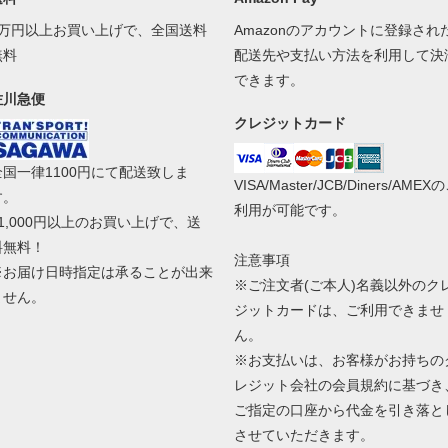
1万円以上お買い上げで、全国送料
Amazonのアカウントに登録され
無料
配送先や支払い方法を利用して決
できます。
佐川急便
クレジットカード
全国一律1100円にて配送致しま
VISA/Master/JCB/Diners/AMEX
す。
利用が可能です。
11,000円以上のお買い上げで、送
料無料！
注意事項
※お届け日時指定は承ることが出来
※ご注文者(ご本人)名義以外のク
ません。
ジットカードは、ご利用できませ
ん。
※お支払いは、お客様がお持ちの
レジット会社の会員規約に基づき
ご指定の口座から代金を引き落と
させていただきます。