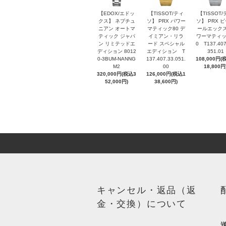
【EDOX/エドッ
【TISSOT/ティ
【TISSOT/
クス】 ネプチュ
ソ】 PRX パワー
ソ】 PRX 
ニアン オートマ
マティック80 デ
ールエックス
ティック ジャパ
イミアン・リラ
ワーマティッ
ン リミテッドエ
ード スペシャル
0 T137.407
ディション 8012
エディション T
351.01
0-3BUM-NANNG
137.407.33.051.
108,000円(
M2
00
18,800円
320,000円(税込3
126,000円(税込1
52,000円)
38,600円)
キャンセル・返品（返
金・交換）について