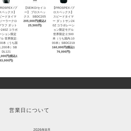
ROSPEX /プ
【SEIKO/セイコ
【PROSPEX /プ
スペックス】
ー】 プロスペッ
ロスペックス】
ピードタイマ
クス SBDC205
スピードタイマ
 ソーラークロ
205,000円(税込2
ー ダットサン24
グラフ ダット
25,500円)
0Z コラボレーシ
240Z コラボ
ョン限定モデル
ーション限定
世界限定:2,500
ル 世界限定:
本（うち国内:10
000本（うち国
00本）SBDC219
1,200本）SB
160,000円(税込1
DL121
76,000円)
0,000円(税込1
43,000円)
営業日について
2026年8月