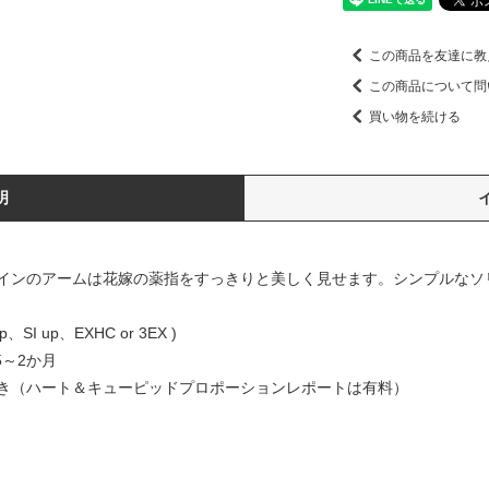
この商品を友達に教
この商品について問
買い物を続ける
明
インのアームは花嫁の薬指をすっきりと美しく見せます。シンプルなソ
SI up、EXHC or 3EX )
5～2か月
き（ハート＆キューピッドプロポーションレポートは有料）