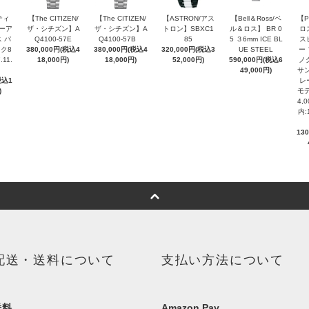
ティ
【The CITIZEN/
【The CITIZEN/
【ASTRON/アス
【Bell＆Ross/ベ
【P
ピーア
ザ・シチズン】A
ザ・シチズン】A
トロン】SBXC1
ル＆ロス】 BR 0
ロ
 パ
Q4100-57E
Q4100-57B
85
5 ３6mm ICE BL
ス
ク8
380,000円(税込4
380,000円(税込4
320,000円(税込3
UE STEEL
ー
.11.
18,000円)
18,000円)
52,000円)
590,000円(税込6
ノ
49,000円)
サン
税込1
レ
)
モデ
4,
内:
13
配送・送料について
支払い方法について
送料
Amazon Pay