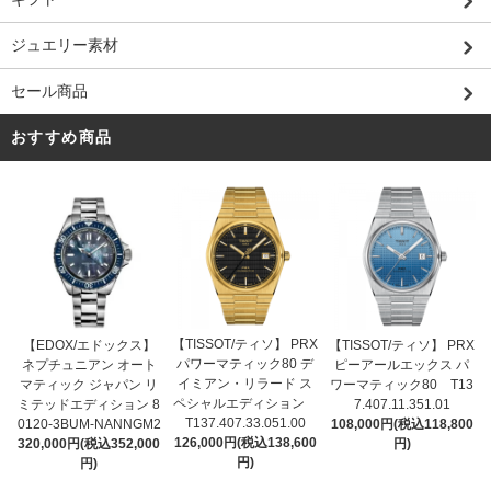
ジュエリー素材
セール商品
おすすめ商品
【TISSOT/ティソ】 PRX
【EDOX/エドックス】
【TISSOT/ティソ】 PRX
パワーマティック80 デ
ネプチュニアン オート
ピーアールエックス パ
イミアン・リラード ス
マティック ジャパン リ
ワーマティック80 T13
ペシャルエディション
ミテッドエディション 8
7.407.11.351.01
T137.407.33.051.00
0120-3BUM-NANNGM2
108,000円(税込118,800
126,000円(税込138,600
320,000円(税込352,000
円)
円)
円)