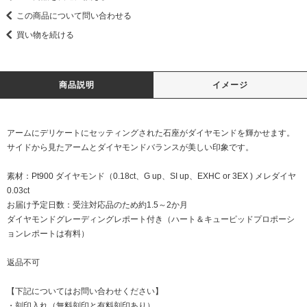
この商品について問い合わせる
買い物を続ける
商品説明
イメージ
アームにデリケートにセッティングされた石座がダイヤモンドを輝かせます。
サイドから見たアームとダイヤモンドバランスが美しい印象です。
素材：Pt900 ダイヤモンド（0.18ct、G up、SI up、EXHC or 3EX ) メレダイヤ
0.03ct
お届け予定日数：受注対応品のため約1.5～2か月
ダイヤモンドグレーディングレポート付き（ハート＆キューピッドプロポーシ
ョンレポートは有料）
返品不可
【下記についてはお問い合わせください】
・刻印入れ（無料刻印と有料刻印あり）