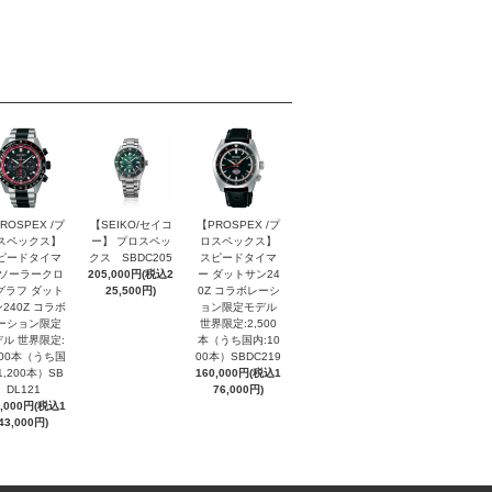
ROSPEX /プ
【SEIKO/セイコ
【PROSPEX /プ
スペックス】
ー】 プロスペッ
ロスペックス】
ピードタイマ
クス SBDC205
スピードタイマ
 ソーラークロ
205,000円(税込2
ー ダットサン24
グラフ ダット
25,500円)
0Z コラボレーシ
240Z コラボ
ョン限定モデル
ーション限定
世界限定:2,500
ル 世界限定:
本（うち国内:10
000本（うち国
00本）SBDC219
1,200本）SB
160,000円(税込1
DL121
76,000円)
0,000円(税込1
43,000円)