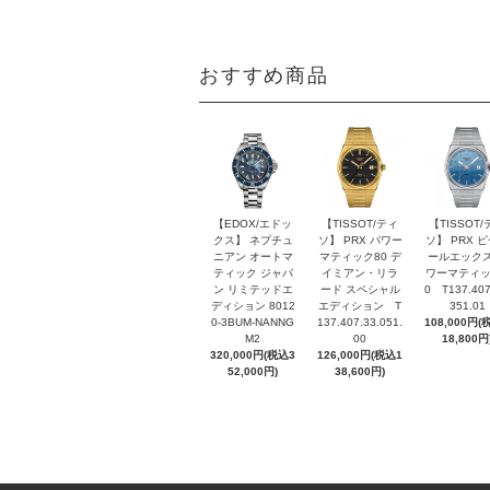
おすすめ商品
【EDOX/エドッ
【TISSOT/ティ
【TISSOT/
クス】 ネプチュ
ソ】 PRX パワー
ソ】 PRX 
ニアン オートマ
マティック80 デ
ールエックス
ティック ジャパ
イミアン・リラ
ワーマティッ
ン リミテッドエ
ード スペシャル
0 T137.407
ディション 8012
エディション T
351.01
0-3BUM-NANNG
137.407.33.051.
108,000円(
M2
00
18,800円
320,000円(税込3
126,000円(税込1
52,000円)
38,600円)