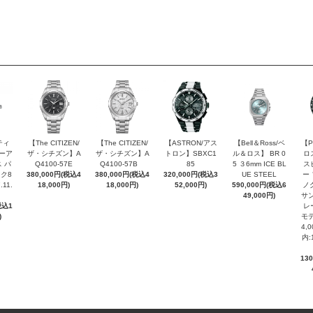
ティ
【The CITIZEN/
【The CITIZEN/
【ASTRON/アス
【Bell＆Ross/ベ
【P
ピーア
ザ・シチズン】A
ザ・シチズン】A
トロン】SBXC1
ル＆ロス】 BR 0
ロ
 パ
Q4100-57E
Q4100-57B
85
5 ３6mm ICE BL
ス
ク8
380,000円(税込4
380,000円(税込4
320,000円(税込3
UE STEEL
ー
.11.
18,000円)
18,000円)
52,000円)
590,000円(税込6
ノ
49,000円)
サン
税込1
レ
)
モデ
4,
内:
13