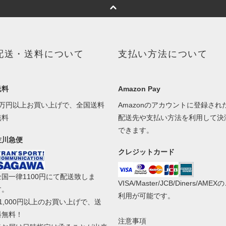
配送・送料について
支払い方法について
送料
Amazon Pay
1万円以上お買い上げで、全国送料
Amazonのアカウントに登録され
無料
配送先や支払い方法を利用して決
できます。
佐川急便
クレジットカード
全国一律1100円にて配送致しま
VISA/Master/JCB/Diners/AMEX
す。
利用が可能です。
11,000円以上のお買い上げで、送
料無料！
注意事項