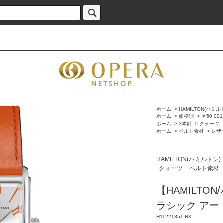
ホーム
>
HAMILTON(ハミル
ホーム
>
価格別
>
￥50,00
ホーム
>
3本針
>
クォーツ
ホーム
>
ベルト素材
>
レザ
HAMILTON(ハミルトン)
クォーツ
ベルト素材
【HAMILT
ラシック アード
H11221851 RK