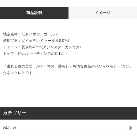
商品説明
イメージ
地金素材：K10 イエローゴールド
使用宝石：ダイヤモンド トータル0.07ct
チェーン：長さ約40cm(アジャスターカン付き)
トップ：約0.6cm(バチカン含め約1cm)
「眠れる森の美女」がテーマの、愛らしく可憐な薔薇の花びらをモチーフにし
たネックレスです。
カテゴリー
ALIITA