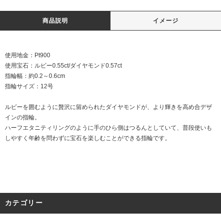
商品説明
イメージ
使用地金：Pt900
使用宝石：ルビー0.55ct/ダイヤモンド0.57ct
指輪幅：約0.2～0.6cm
指輪サイズ：12号
ルビーを囲むように贅沢に留められたダイヤモンドが、より輝きを高め合デザ
インの指輪。
ハーフエタニティリングのように手のひら側はつるんとしていて、普段使いも
しやすく年齢を問わずに宝石を楽しむことができる指輪です。
カテゴリー