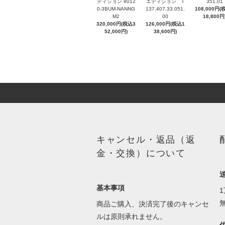
ディション 8012
エディション T
351.01
0-3BUM-NANNG
137.407.33.051.
108,000円(
M2
00
18,800円
320,000円(税込3
126,000円(税込1
52,000円)
38,600円)
キャンセル・返品（返
金・交換）について
基本事項
商品ご購入、決済完了後のキャンセ
ルは原則承れません。