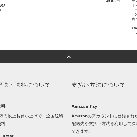
49,000円)
サン
税込1
レ
)
モデ
4,
内:
13
配送・送料について
支払い方法について
送料
Amazon Pay
1万円以上お買い上げで、全国送料
Amazonのアカウントに登録され
無料
配送先や支払い方法を利用して決
できます。