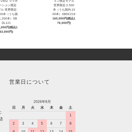
240Z コラボ
ョン限定モデル
ーション限定
世界限定:2,500
ル 世界限定:
本（うち国内:10
000本（うち国
00本）SBDC219
1,200本）SB
160,000円(税込1
DL121
76,000円)
0,000円(税込1
43,000円)
営業日について
2026年8月
日
月
火
水
木
金
土
た
1
済
2
3
4
5
6
7
8
9
10
11
12
13
14
15