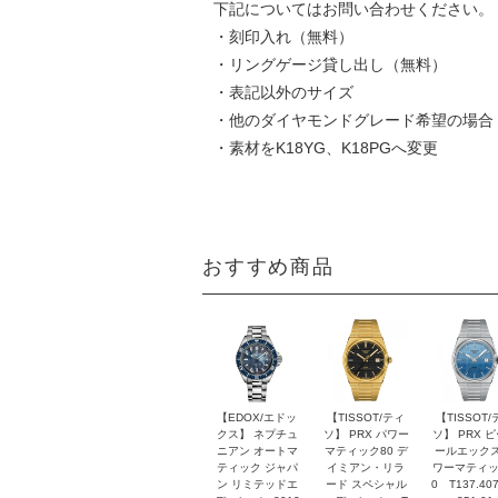
下記についてはお問い合わせください。
・刻印入れ（無料）
・リングゲージ貸し出し（無料）
・表記以外のサイズ
・他のダイヤモンドグレード希望の場合
・素材をK18YG、K18PGへ変更
おすすめ商品
【EDOX/エドッ
【TISSOT/ティ
【TISSOT/
クス】 ネプチュ
ソ】 PRX パワー
ソ】 PRX 
ニアン オートマ
マティック80 デ
ールエックス
ティック ジャパ
イミアン・リラ
ワーマティッ
ン リミテッドエ
ード スペシャル
0 T137.407