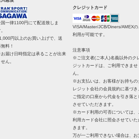
佐川急便
クレジットカード
全国一律1100円にて配送致しま
VISA/Master/JCB/Diners/AMEX
す。
利用が可能です。
11,000円以上のお買い上げで、送
料無料！
注意事項
※お届け日時指定は承ることが出来
※ご注文者(ご本人)名義以外のク
ません。
ジットカードは、ご利用できませ
ん。
※お支払いは、お客様がお持ちの
レジット会社の会員規約に基づき
ご指定の口座から代金を引き落と
させていただきます。
※カード利用の可否については、
利用カード会社に照会させていた
きます。
万が一ご利用できない場合は、お