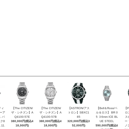
ティ
【The CITIZEN/
【The CITIZEN/
【ASTRON/アス
【Bell＆Ross/ベ
【P
ピーア
ザ・シチズン】A
ザ・シチズン】A
トロン】SBXC1
ル＆ロス】 BR 0
ロ
 パ
Q4100-57E
Q4100-57B
85
5 ３6mm ICE BL
ス
ク8
380,000円(税込4
380,000円(税込4
320,000円(税込3
UE STEEL
ー
.11.
18,000円)
18,000円)
52,000円)
590,000円(税込6
ノ