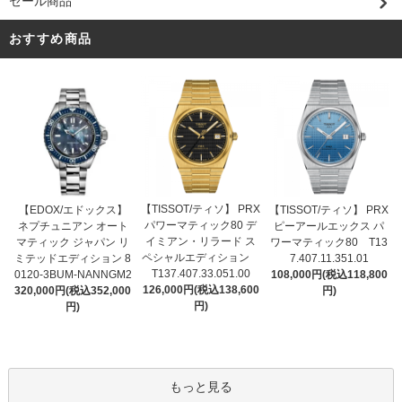
セール商品
おすすめ商品
【TISSOT/ティソ】 PRX
【EDOX/エドックス】
【TISSOT/ティソ】 PRX
パワーマティック80 デ
ネプチュニアン オート
ピーアールエックス パ
イミアン・リラード ス
マティック ジャパン リ
ワーマティック80 T13
ペシャルエディション
ミテッドエディション 8
7.407.11.351.01
T137.407.33.051.00
0120-3BUM-NANNGM2
108,000円(税込118,800
126,000円(税込138,600
320,000円(税込352,000
円)
円)
円)
もっと見る