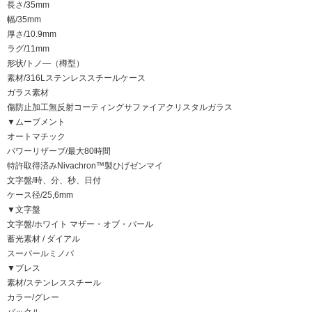
長さ/35mm
幅/35mm
厚さ/10.9mm
ラグ/11mm
形状/トノ―（樽型）
素材/316Lステンレススチールケース
ガラス素材
傷防止加工無反射コーティングサファイアクリスタルガラス
▼ムーブメント
オートマチック
パワーリザーブ/最大80時間
特許取得済みNivachron™製ひげゼンマイ
文字盤/時、分、秒、日付
ケース径/25,6mm
▼文字盤
文字盤/ホワイト マザー・オブ・パール
蓄光素材 / ダイアル
スーパールミノバ
▼ブレス
素材/ステンレススチール
カラー/グレー