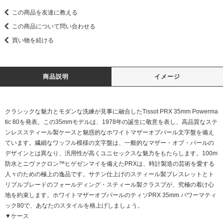
この商品を友達に教える
この商品について問い合わせる
買い物を続ける
商品説明
イメージ
クラシックな魅力とモダンな洗練が見事に融合したTissot PRX 35mm Powerma
tic 80を発表。この35mmモデルは、1978年の誕生に敬意を表し、高品質なステ
ンレススティール製ケースと魅惑的なホワイトマザーオブパール文字盤を備え
ています。繊細なワッフル模様の文字盤は、一般的なマザー・オブ・パールの
デザインとは異なり、汎用性が高くユニセックスな魅力をもたらします。100m
防水とニヴァクロン™ヒゲゼンマイを備えたPRXは、時計製造の芸術を愛する
人々のための極上の逸品です。サテン仕上げのスティール製ブレスレットとト
リプルブレードのフォールディング・スティール製クラスプが、究極の着け心
地を約束します。ホワイトマザーオブパールのティソPRX 35mm パワーマティ
ック80で、あなたのスタイルを格上げしましょう。
▼ケース