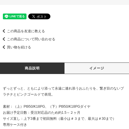
この商品を友達に教える
この商品について問い合わせる
買い物を続ける
商品説明
イメージ
ずっとずっと、ともにより添って永遠に連れ添うおふたりを、繋ぎ目のないプ
ラチナとピンクゴールドで表現。
素材：（上）Pt950/K18PG、（下）Pt950/K18PGダイヤ
お届け予定日数：受注対応品のため約1.5～２ヶ月
サイズ直し：上下3番まで初回無料（最小は＃３まで、最大は＃30まで）
専用ケース付き