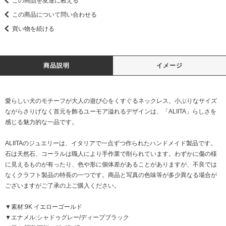
この商品を友達に教える
この商品について問い合わせる
買い物を続ける
商品説明
イメージ
愛らしい犬のモチーフが大人の遊び心をくすぐるネックレス。小ぶりなサイズ
ながらさりげなく首元を飾るユーモア溢れるデザインは、「ALIITA」らしさを
感じる魅力的な一品です。
ALIITAのジュエリーは、イタリアで一点ずつ作られたハンドメイド製品です。
石は天然石、コーラルは職人により手作業で削られています。わずかに傷の様
に見えるものが有ったり、色や形に個体差があることがありますが、不良では
なくクラフト製品の特長の一つです。商品と写真の色味等が多少異なる場合が
ございますがご了承の上ご購入ください。
▼素材:9K イエローゴールド
▼エナメル:シャドゥグレー/ディープブラック