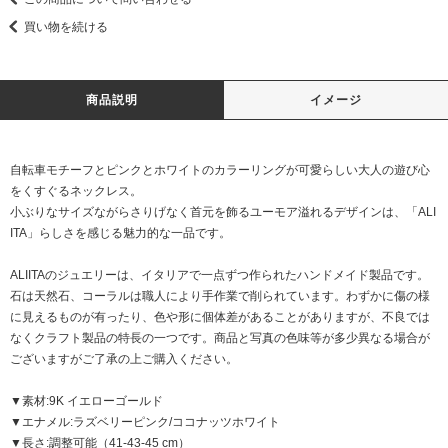
買い物を続ける
商品説明
イメージ
自転車モチーフとピンクとホワイトのカラーリングが可愛らしい大人の遊び心
をくすぐるネックレス。
小ぶりなサイズながらさりげなく首元を飾るユーモア溢れるデザインは、「ALI
ITA」らしさを感じる魅力的な一品です。
ALIITAのジュエリーは、イタリアで一点ずつ作られたハンドメイド製品です。
石は天然石、コーラルは職人により手作業で削られています。わずかに傷の様
に見えるものが有ったり、色や形に個体差があることがありますが、不良では
なくクラフト製品の特長の一つです。商品と写真の色味等が多少異なる場合が
ございますがご了承の上ご購入ください。
▼素材:9K イエローゴールド
▼エナメル:ラズベリーピンク/ココナッツホワイト
▼長さ:調整可能（41-43-45 cm）