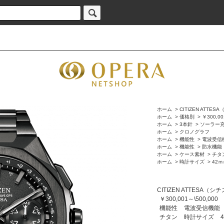
ホーム
>
CITIZEN ATT
ホーム
>
価格別
>
￥300,00
ホーム
>
3本針
>
ソーラー
ホーム
>
クロノグラフ
ホーム
>
機能性
>
電波受信
ホーム
>
機能性
>
防水機能
ホーム
>
ケース素材
>
チタ
ホーム
>
時計サイズ
>
42
CITIZEN ATTESA
￥300,001～\500,000
機能性
電波受信機能
チタン
時計サイズ