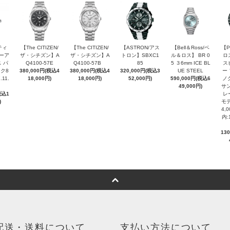
ティ
【The CITIZEN/
【The CITIZEN/
【ASTRON/アス
【Bell＆Ross/ベ
【P
ピーア
ザ・シチズン】A
ザ・シチズン】A
トロン】SBXC1
ル＆ロス】 BR 0
ロ
 パ
Q4100-57E
Q4100-57B
85
5 ３6mm ICE BL
ス
ク8
380,000円(税込4
380,000円(税込4
320,000円(税込3
UE STEEL
ー
.11.
18,000円)
18,000円)
52,000円)
590,000円(税込6
ノ
49,000円)
サン
税込1
レ
)
モデ
4,
内:
13
配送・送料について
支払い方法について