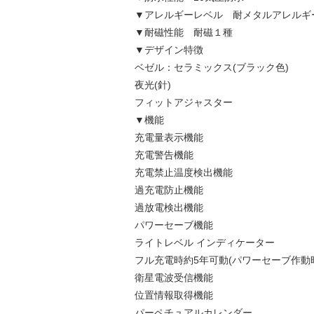
▼アレルギーレベル 耐メタルアレルギ
▼耐磁性能 耐磁１種
▼デザイン特徴
ベゼル：セラミックス(ブラック色)
夜光(針)
フィットアジャスター
▼機能
充電量表示機能
充電警告機能
充電禁止温度検出機能
過充電防止機能
過放電検出機能
パワーセーブ機能
ライトレベル インディケーター
フル充電時約5年可動(パワーセーブ作動
衛星電波受信機能
位置情報取得機能
パーペチュアルカレンダー