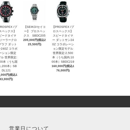
ROSPEX /プ
【SEIKO/セイコ
【PROSPEX /プ
スペックス】
ー】 プロスペッ
ロスペックス】
ピードタイマ
クス SBDC205
スピードタイマ
 ソーラークロ
205,000円(税込2
ー ダットサン24
グラフ ダット
25,500円)
0Z コラボレーシ
240Z コラボ
ョン限定モデル
ーション限定
世界限定:2,500
ル 世界限定:
本（うち国内:10
000本（うち国
00本）SBDC219
1,200本）SB
160,000円(税込1
DL121
76,000円)
0,000円(税込1
43,000円)
営業日について