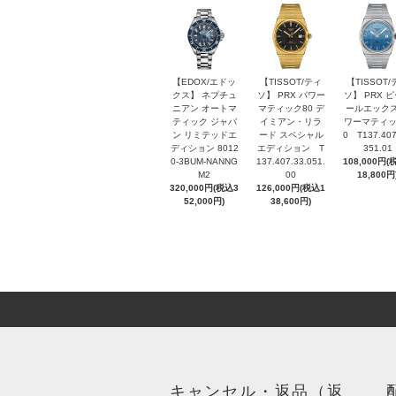
【EDOX/エドッ
【TISSOT/ティ
【TISSOT/
クス】 ネプチュ
ソ】 PRX パワー
ソ】 PRX 
ニアン オートマ
マティック80 デ
ールエックス
ティック ジャパ
イミアン・リラ
ワーマティッ
ン リミテッドエ
ード スペシャル
0 T137.407
ディション 8012
エディション T
351.01
0-3BUM-NANNG
137.407.33.051.
108,000円(
M2
00
18,800円
320,000円(税込3
126,000円(税込1
52,000円)
38,600円)
キャンセル・返品（返