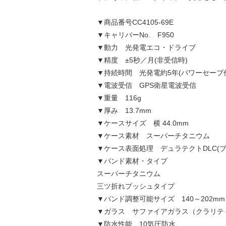
▼商品番号CC4105-69E
▼キャリバーNo. F950
▼動力 光発電エコ・ドライブ
▼精度 ±5秒／月(非受信時)
▼持続時間 光発電約5年(パワーセーブ
▼電波受信 GPS衛星電波受信
▼重量 116g
▼厚み 13.7mm
▼ケースサイズ 横 44.0mm
▼ケース素材 スーパーチタニウム
▼ケース表面処理 デュラテクトDLC(ブ
▼バンド素材・タイプ
スーパーチタニウム
三ツ折れプッシュタイプ
▼バンド調整可能サイズ 140～202mm
▼ガラス サファイアガラス（クラリテ
▼防水性能 10気圧防水