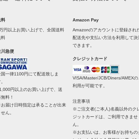
送料
Amazon Pay
1万円以上お買い上げで、全国送料
Amazonのアカウントに登録され
無料
配送先や支払い方法を利用して決
できます。
佐川急便
クレジットカード
全国一律1100円にて配送致しま
VISA/Master/JCB/Diners/AMEX
す。
利用が可能です。
11,000円以上のお買い上げで、送
料無料！
注意事項
※お届け日時指定は承ることが出来
※ご注文者(ご本人)名義以外のク
ません。
ジットカードは、ご利用できませ
ん。
※お支払いは、お客様がお持ちの