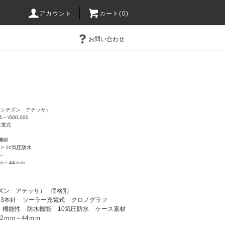
アカウント
カート(0)
お問い合わせ
ESA（シチズン アテッサ）
1～\500,000
充電式
機能
>
10気圧防水
ン
ｍｍ～44ｍｍ
（シチズン アテッサ）
価格別
3本針
ソーラー充電式
クロノグラフ
機能性
防水機能
10気圧防水
ケース素材
42ｍｍ～44ｍｍ