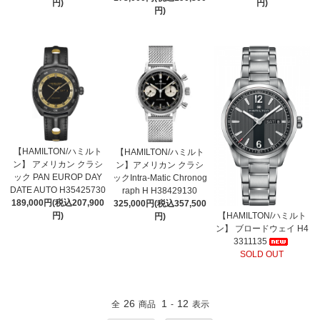
円)
円)
円)
【HAMILTON/ハミルト
【HAMILTON/ハミルト
ン】 アメリカン クラシ
ン】アメリカン クラシ
ック PAN EUROP DAY
ックIntra-Matic Chronog
DATE AUTO H35425730
raph H H38429130
189,000円(税込207,900
325,000円(税込357,500
【HAMILTON/ハミルト
円)
円)
ン】 ブロードウェイ H4
3311135
SOLD OUT
26
1
12
全
商品
-
表示