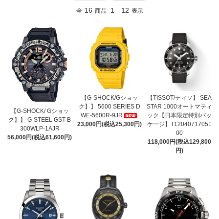
16
1
12
全
商品
-
表示
【G-SHOCK/Gショッ
【TISSOT/ティソ】 SEA
ク】】 5600 SERIES D
STAR 1000オートマティ
【G-SHOCK/ Gショッ
WE-5600R-9JR
ック【日本限定特別パッ
ク】】 G-STEEL GST-B
23,000円(税込25,300円)
ケージ】T12040717051
300WLP-1AJR
00
56,000円(税込61,600円)
118,000円(税込129,800
円)