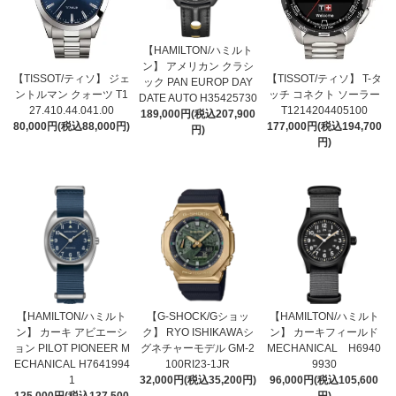
【HAMILTON/ハミルト
ン】 アメリカン クラシ
【TISSOT/ティソ】 ジェ
【TISSOT/ティソ】 T-タ
ック PAN EUROP DAY
ントルマン クォーツ T1
ッチ コネクト ソーラー
DATE AUTO H35425730
27.410.44.041.00
T1214204405100
189,000円(税込207,900
80,000円(税込88,000円)
177,000円(税込194,700
円)
円)
【HAMILTON/ハミルト
【G-SHOCK/Gショッ
【HAMILTON/ハミルト
ン】 カーキ アビエーシ
ク】 RYO ISHIKAWAシ
ン】 カーキフィールド
ョン PILOT PIONEER M
グネチャーモデル GM-2
MECHANICAL H6940
ECHANICAL H7641994
100RI23-1JR
9930
1
32,000円(税込35,200円)
96,000円(税込105,600