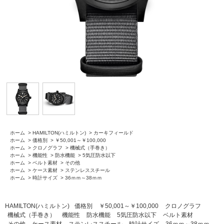
ホーム
>
HAMILTON(ハミルトン)
>
カーキフィールド
ホーム
>
価格別
>
￥50,001～￥100,000
ホーム
>
クロノグラフ
>
機械式（手巻き）
ホーム
>
機能性
>
防水機能
>
5気圧防水以下
ホーム
>
ベルト素材
>
その他
ホーム
>
ケース素材
>
ステンレススチール
ホーム
>
時計サイズ
>
36ｍｍ～38ｍｍ
HAMILTON(ハミルトン)
価格別
￥50,001～￥100,000
クロノグラフ
機械式（手巻き）
機能性
防水機能
5気圧防水以下
ベルト素材