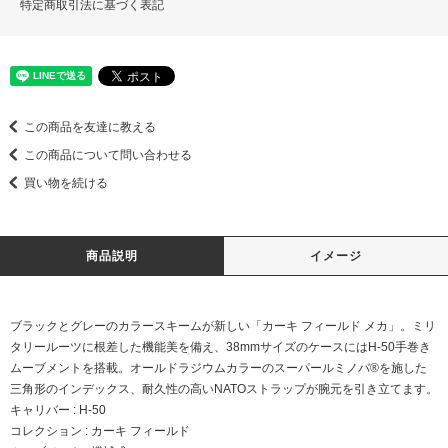
特定商取引法に基づく表記
この商品を友達に教える
この商品について問い合わせる
買い物を続ける
商品説明
イメージ
ブラックとグレーのカラースキームが新しい「カーキ フィールド メカ」。ミリ
タリールーツに根差した機能美を備え、38mmサイズのケースにはH-50手巻き
ムーブメントを搭載。オールドラジウムカラーのスーパールミノバ®を施した
三角形のインデックス、耐久性の高いNATOストラップが腕元を引き立てます。
キャリバー : H-50
コレクション : カーキ フィールド