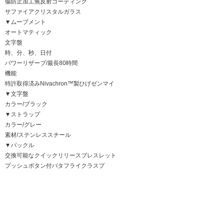
傷防止加工無反射コーティング
サファイアクリスタルガラス
▼ムーブメント
オートマティック
文字盤
時、分、秒、日付
パワーリザーブ/最長80時間
機能
特許取得済みNivachron™製ひげゼンマイ
▼文字盤
カラー/ブラック
▼ストラップ
カラー/グレー
素材/ステンレススチール
▼バックル
交換可能なクイックリリースブレスレット
プッシュボタン付バタフライクラスプ