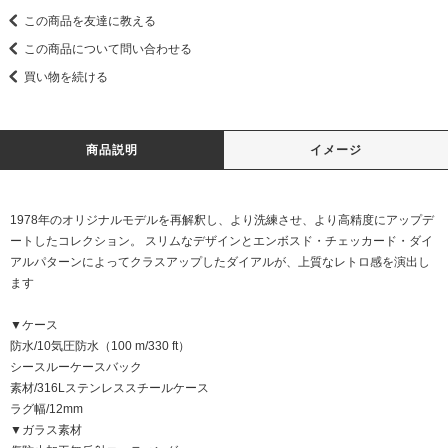
この商品を友達に教える
この商品について問い合わせる
買い物を続ける
商品説明
イメージ
1978年のオリジナルモデルを再解釈し、より洗練させ、より高精度にアップデ
ートしたコレクション。 スリムなデザインとエンボスド・チェッカード・ダイ
アルパターンによってクラスアップしたダイアルが、上質なレトロ感を演出し
ます
▼ケース
防水/10気圧防水（100 m/330 ft）
シースルーケースバック
素材/316Lステンレススチールケース
ラグ幅/12mm
▼ガラス素材