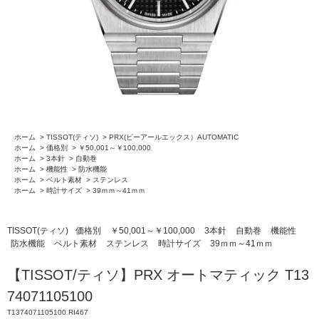
ホーム
>
TISSOT(ティソ)
>
PRX(ピーアールエックス）AUTOMATIC
ホーム
>
価格別
>
￥50,001～￥100,000
ホーム
>
3本針
>
自動巻
ホーム
>
機能性
>
防水機能
ホーム
>
ベルト素材
>
ステンレス
ホーム
>
時計サイズ
>
39ｍｍ～41ｍｍ
TISSOT(ティソ)
価格別
￥50,001～￥100,000
3本針
自動巻
機能性
防水機能
ベルト素材
ステンレス
時計サイズ
39ｍｍ～41ｍｍ
【TISSOT/ティソ】PRX オートマティック T13
74071105100
T1374071105100 RI467