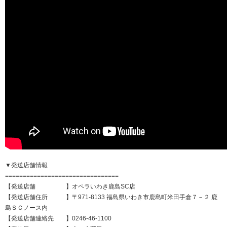
▼発送店舗情報
================================
【発送店舗 】オペラいわき鹿島SC店
【発送店舗住所 】〒971-8133 福島県いわき市鹿島町米田手倉７－２ 鹿
島ＳＣノース内
【発送店舗連絡先 】0246-46-1100