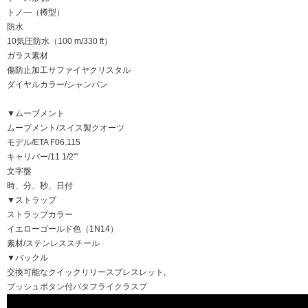
トノ―（樽型）
防水
10気圧防水（100 m/330 ft）
ガラス素材
傷防止加工サファイヤクリスタル
ダイヤルカラー/シャンパン
▼ムーブメント
ムーブメント/スイス製クオーツ
モデル/ETA F06.115
キャリバー/11 1/2'''
文字盤
時、分、秒、日付
▼ストラップ
ストラップカラー
イエローゴールド色（1N14）
素材/ステンレススチール
▼バックル
交換可能なクイックリリースブレスレット,
プッシュボタン付バタフライクラスプ