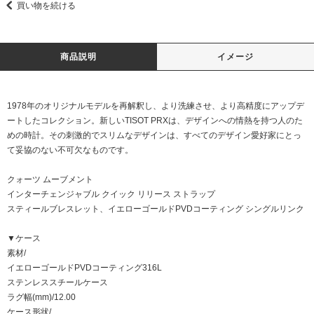
買い物を続ける
商品説明
イメージ
1978年のオリジナルモデルを再解釈し、より洗練させ、より高精度にアップデ
ートしたコレクション。新しいTISOT PRXは、デザインへの情熱を持つ人のた
めの時計。その刺激的でスリムなデザインは、すべてのデザイン愛好家にとっ
て妥協のない不可欠なものです。
クォーツ ムーブメント
インターチェンジャブル クイック リリース ストラップ
スティールブレスレット、イエローゴールドPVDコーティング シングルリンク
▼ケース
素材/
イエローゴールドPVDコーティング316L
ステンレススチールケース
ラグ幅(mm)/12.00
ケース形状/