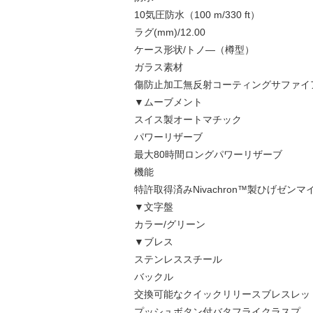
10気圧防水（100 m/330 ft）
ラグ(mm)/12.00
ケース形状/トノ―（樽型）
ガラス素材
傷防止加工無反射コーティングサファイ
▼ムーブメント
スイス製オートマチック
パワーリザーブ
最大80時間ロングパワーリザーブ
機能
特許取得済みNivachron™製ひげゼンマ
▼文字盤
カラー/グリーン
▼ブレス
ステンレススチール
バックル
交換可能なクイックリリースブレスレッ
プッシュボタン付バタフライクラスプ