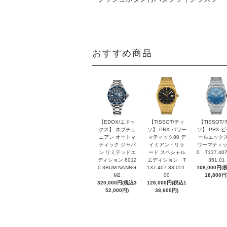
おすすめ商品
【EDOX/エドッ
【TISSOT/ティ
【TISSOT/
クス】 ネプチュ
ソ】 PRX パワー
ソ】 PRX 
ニアン オートマ
マティック80 デ
ールエックス
ティック ジャパ
イミアン・リラ
ワーマティッ
ン リミテッドエ
ード スペシャル
0 T137.407
ディション 8012
エディション T
351.01
0-3BUM-NANNG
137.407.33.051.
108,000円(
M2
00
18,800円
320,000円(税込3
126,000円(税込1
52,000円)
38,600円)