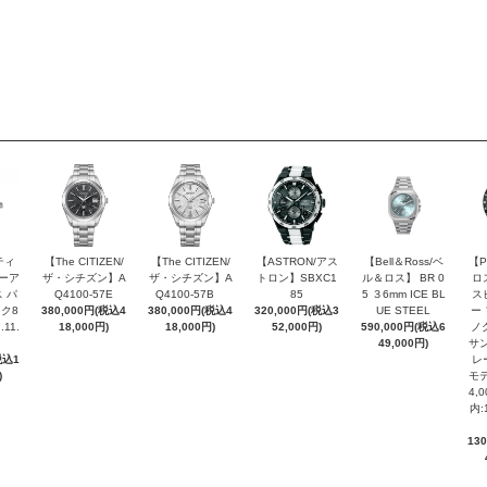
ティ
【The CITIZEN/
【The CITIZEN/
【ASTRON/アス
【Bell＆Ross/ベ
【P
ピーア
ザ・シチズン】A
ザ・シチズン】A
トロン】SBXC1
ル＆ロス】 BR 0
ロ
 パ
Q4100-57E
Q4100-57B
85
5 ３6mm ICE BL
ス
ク8
380,000円(税込4
380,000円(税込4
320,000円(税込3
UE STEEL
ー
.11.
18,000円)
18,000円)
52,000円)
590,000円(税込6
ノ
49,000円)
サン
税込1
レ
)
モデ
4,
内:
13