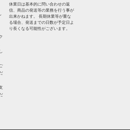
休業日は基本的に問い合わせの返
信、商品の発送等の業務を行う事が
レ
出来かねます。 長期休業等が重な
る場合、発送までの日数が予定日よ
り長くなる可能性がございます。
ク
、
し
ご
だ
支
だ