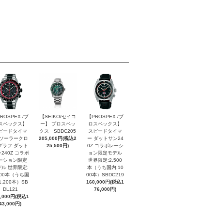
ROSPEX /プ
【SEIKO/セイコ
【PROSPEX /プ
スペックス】
ー】 プロスペッ
ロスペックス】
ピードタイマ
クス SBDC205
スピードタイマ
 ソーラークロ
205,000円(税込2
ー ダットサン24
グラフ ダット
25,500円)
0Z コラボレーシ
240Z コラボ
ョン限定モデル
ーション限定
世界限定:2,500
ル 世界限定:
本（うち国内:10
000本（うち国
00本）SBDC219
1,200本）SB
160,000円(税込1
DL121
76,000円)
0,000円(税込1
43,000円)