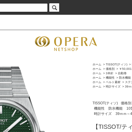
ホーム
>
TISSOT(ティソ)
>
ホーム
>
価格別
>
￥50,00
ホーム
>
3本針
>
自動巻
ホーム
>
機能性
>
防水機能
ホーム
>
ベルト素材
>
ステ
ホーム
>
時計サイズ
>
39
TISSOT(ティソ)
価格別
機能性
防水機能
1
時計サイズ
39ｍｍ～
【TISSOT/