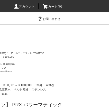
アカウント
カート(0)
お問い合わせ
PRX(ピーアールエックス）AUTOMATIC
1～￥100,000
>
10気圧防水
ンレス
ｍｍ～41ｍｍ
￥50,001～￥100,000
3本針
自動巻
0気圧防水
ベルト素材
ステンレス
41ｍｍ
ティソ】 PRX パワーマティック