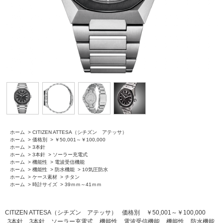
ホーム
>
CITIZEN ATTESA（シチズン アテッサ）
ホーム
>
価格別
>
￥50,001～￥100,000
ホーム
>
3本針
ホーム
>
3本針
>
ソーラー充電式
ホーム
>
機能性
>
電波受信機能
ホーム
>
機能性
>
防水機能
>
10気圧防水
ホーム
>
ケース素材
>
チタン
ホーム
>
時計サイズ
>
39ｍｍ～41ｍｍ
CITIZEN ATTESA（シチズン アテッサ）
価格別
￥50,001～￥100,000
3本針
3本針
ソーラー充電式
機能性
電波受信機能
機能性
防水機能