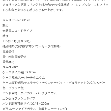
メタリックな見返しリングを組み合わせた3体構造で、シンプルな中にもソリッ
ドな印象と力強さを感じさせる仕上がりです。
キャリバーNo./H128
動力
光発電エコ・ドライブ
精度
±15秒／月(非受信時)
持続時間/光発電約2年(パワーセーブ作動時)
電波受信
日中米欧電波受信
重量/93g
厚み/9.7mm
ケースサイズ/横 39.0mm
ケース素材/スーパーチタニウム
ケース表面処理/デュラテクトチタンカーバイト・デュラテクトDLC(シルバー
色・ブラック色)
バンド素材・タイプ/スーパーチタニウム
三ツ折れプッシュタイプ
バンド調整可能サイズ/148～206mm
ガラス/サファイアガラス（無反射コーティング）