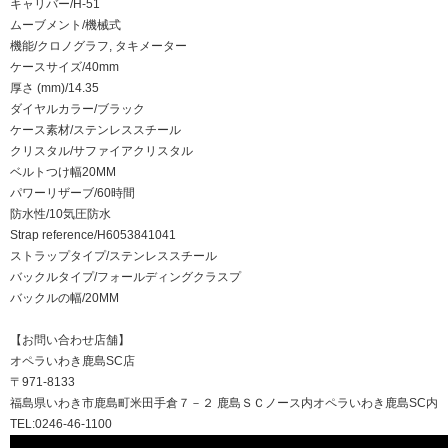
キャリバー/H-51
ムーブメント/機械式
機能/クロノグラフ, タキメーター
ケースサイズ/40mm
厚さ (mm)/14.35
ダイヤルカラー/ブラック
ケース素材/ステンレススチール
クリスタル/サファイアクリスタル
ベルトつけ幅20MM
パワーリザーブ/60時間
防水性/10気圧防水
Strap reference/H6053841041
ストラップタイプ/ステンレススチール
バックルタイプ/フォールディングクラスプ
バックルの幅/20MM
【お問い合わせ店舗】
オペラいわき鹿島SC店
〒971-8133
福島県いわき市鹿島町米田手倉７－２ 鹿島ＳＣノース内オペラいわき鹿島SC内
TEL:0246-46-1100