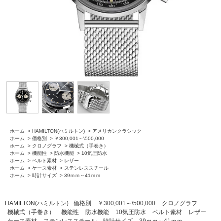
ホーム
>
HAMILTON(ハミルトン)
>
アメリカンクラシック
ホーム
>
価格別
>
￥300,001～\500,000
ホーム
>
クロノグラフ
>
機械式（手巻き）
ホーム
>
機能性
>
防水機能
>
10気圧防水
ホーム
>
ベルト素材
>
レザー
ホーム
>
ケース素材
>
ステンレススチール
ホーム
>
時計サイズ
>
39ｍｍ～41ｍｍ
HAMILTON(ハミルトン)
価格別
￥300,001～\500,000
クロノグラフ
機械式（手巻き）
機能性
防水機能
10気圧防水
ベルト素材
レザー