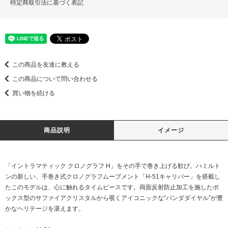
特定商取引法に基づく表記
この商品を友達に教える
この商品について問い合わせる
買い物を続ける
商品説明
イメージ
「イントラマティック クロノグラフ H」をその手で巻き上げる歓び。ハミルト
ンの新しい、手巻き式クロノグラフムーブメント「H-51キャリバー」を搭載し
たこのモデルは、心に触れるタイムピースです。両面反射防止加工を施したボ
ックス型のサファイアクリスタルから覗くアイコニックな“パンダダイヤル”が豊
かなヘリテージを湛えます。